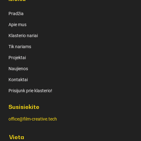
Pradžia
Apie mus
Klasterio nariai
Tik nariams
Projektai
Naujienos
Kontaktai
Prisijunk prie klasterio!
Susisiekite
office@film-creative.tech
Vieta