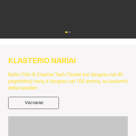
KLASTERIO NARIAI
Baltic Film & Creative Tech Cluster turi daugiau nei 40
pagrindinių narių ir daugiau nei 100 įmonių, su kuriomis
dirba kasdien.
„Baltic Film & Creative Tech Cluster“
Visi nariai
Annecy kino festivalyje