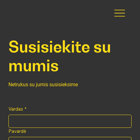
Susisiekite su
mumis
Netrukus su jumis susisieksime
Vardas
*
Pavardė