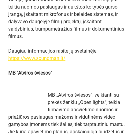
teikia nuomos paslaugas ir aukštos kokybės garso 
įrangą, įskaitant mikrofonus ir belaides sistemas, ir 
dalyvavo daugelyje filmų projektų, įskaitant 
vaidybinius, trumpametražius filmus ir dokumentinius 
filmus.
Daugiau informacijos rasite jų svetainėje: 
https://www.soundman.lt/
MB "Atviros šviesos"
MB „Atviros šviesos“, veikianti su 
prekės ženklu „Open lights“, teikia 
filmavimo apšvietimo nuomos ir 
priežiūros paslaugas mažoms ir vidutinėms video 
gamybos įmonėms tiek šalies, tiek tarptautiniu mastu. 
Jie kuria apšvietimo planus, apskaičiuoja biudžetus ir 