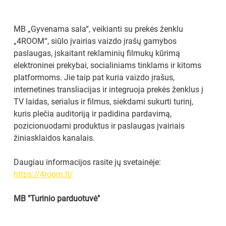
MB „Gyvenama sala“, veikianti su prekės ženklu 
„4ROOM“, siūlo įvairias vaizdo įrašų gamybos 
paslaugas, įskaitant reklaminių filmukų kūrimą 
elektroninei prekybai, socialiniams tinklams ir kitoms 
platformoms. Jie taip pat kuria vaizdo įrašus, 
internetines transliacijas ir integruoja prekės ženklus į 
TV laidas, serialus ir filmus, siekdami sukurti turinį, 
kuris plečia auditoriją ir padidina pardavimą, 
pozicionuodami produktus ir paslaugas įvairiais 
žiniasklaidos kanalais.
Daugiau informacijos rasite jų svetainėje: 
https://4room.lt/
MB "Turinio parduotuvė"