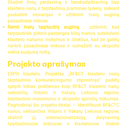
Skatinti žinių perdavimą ir bendradarbiavimą tarp
klasterio narių ir tarptautinių pramonės lyderių, siekiant
paskatinti inovacijas ir užtikrinti tvarų augimą
pasaulinėse rinkose.
Remti tvarų tarptautinį augimą
: užtikrinti, kad
tarptautinės plėtros pastangos būtų tvarios, suteikdami
klasterio nariams mokymus ir išteklius, kad jie galėtų
naršyti pasaulinėse rinkose ir sumažinti su eksporto
veikla susijusią riziką.
Projekto aprašymas
EXPO klasteris. Projektas „BF&CT klasterio narių
tarptautinio konkurencingumo stiprinimas“ padėtų
spręsti tokias problemas kaip BF&CT klasterio narių,
veikiančių Vidurio ir Vakarų Lietuvos regione,
tarptautinio matomumo ir eksporto apimčių trūkumas.
Pagrindiniai šio projekto tikslai: – Identifikuoti BF&CTC
narius, veikiančius Vidurio ir Vakarų Lietuvos regione,
skatinti jų internacionalizaciją, dalyvavimą
tarptautiniuose tinkluose ir klasteriuose. -Didinti