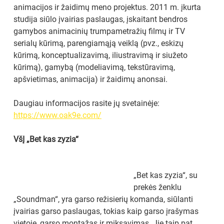
animacijos ir žaidimų meno projektus. 2011 m. įkurta 
studija siūlo įvairias paslaugas, įskaitant bendros 
gamybos animacinių trumpametražių filmų ir TV 
serialų kūrimą, parengiamąją veiklą (pvz., eskizų 
kūrimą, konceptualizavimą, iliustravimą ir siužeto 
kūrimą), gamybą (modeliavimą, tekstūravimą, 
apšvietimas, animacija) ir žaidimų anonsai.
Daugiau informacijos rasite jų svetainėje: 
https://www.oak9e.com/
VšĮ „Bet kas zyzia“
„Bet kas zyzia“, su 
prekės ženklu 
„Soundman“, yra garso režisierių komanda, siūlanti 
įvairias garso paslaugas, tokias kaip garso įrašymas 
vietoje, garso montažas ir miksavimas. Jie taip pat 