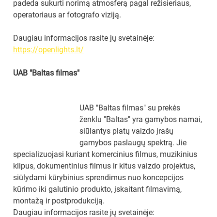
padeda sukurti norimą atmosferą pagal režisieriaus, 
operatoriaus ar fotografo viziją.
Daugiau informacijos rasite jų svetainėje: 
https://openlights.lt/
UAB "Baltas filmas"
UAB "Baltas filmas" su prekės 
ženklu "Baltas" yra gamybos namai, 
siūlantys platų vaizdo įrašų 
gamybos paslaugų spektrą. Jie 
specializuojasi kuriant komercinius filmus, muzikinius 
klipus, dokumentinius filmus ir kitus vaizdo projektus, 
siūlydami kūrybinius sprendimus nuo koncepcijos 
kūrimo iki galutinio produkto, įskaitant filmavimą, 
montažą ir postprodukciją.
Daugiau informacijos rasite jų svetainėje: 