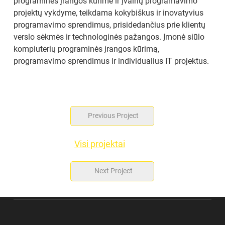
programinės įrangos kūrime ir įvairių programavimo 
projektų vykdyme, teikdama kokybiškus ir inovatyvius 
programavimo sprendimus, prisidedančius prie klientų 
verslo sėkmės ir technologinės pažangos. Įmonė siūlo 
kompiuterių programinės įrangos kūrimą, 
programavimo sprendimus ir individualius IT projektus.
Previous Project
Visi projektai
Next Project