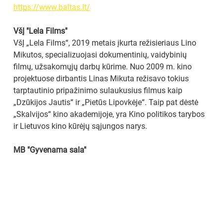
https://www.baltas.lt/
VšĮ "Lela Films"
VšĮ „Lela Films“, 2019 metais įkurta režisieriaus Lino 
Mikutos, specializuojasi dokumentinių, vaidybinių 
filmų, užsakomųjų darbų kūrime. Nuo 2009 m. kino 
projektuose dirbantis Linas Mikuta režisavo tokius 
tarptautinio pripažinimo sulaukusius filmus kaip 
„Dzūkijos Jautis“ ir „Pietūs Lipovkėje“. Taip pat dėstė 
„Skalvijos“ kino akademijoje, yra Kino politikos tarybos 
ir Lietuvos kino kūrėjų sąjungos narys.
MB "Gyvenama sala"