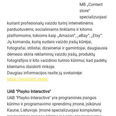
MB „Content 
store“ 
specializuojasi 
kuriant profesionalų vaizdo turinį internetinėms 
parduotuvėms, socialiniams tinklams ir kitoms 
platformoms, tokioms kaip „Amazon“, „eBay“, „Etsy“. 
Jų komanda, kurią sudaro vaizdo įrašų kūrėjai, 
fotografai, stilistai, dizaineriai ir gamintojai, daugiausia 
dėmesio skiria reklaminių vaizdo įrašų, produktų 
fotografijos ir kito vaizdinio turinio kūrimui, kad padėtų 
klientams išsiskirti rinkoje.
Daugiau informacijos rasite jų svetainėje: 
https://econtent.store/
UAB "Playko Interactive"
UAB "Playko Interactive" yra programinės įrangos 
kūrimo ir programavimo sprendimų įmonė, įsikūrusi 
Kaune, Lietuvoje. Įmonė specializuojasi kompiuterių 