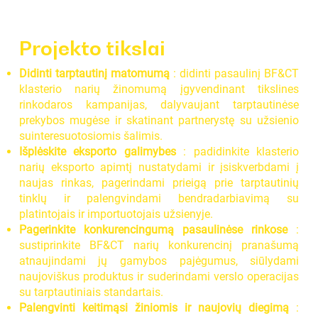
Projekto tikslai
Didinti tarptautinį matomumą
: didinti pasaulinį BF&CT
klasterio narių žinomumą įgyvendinant tikslines
rinkodaros kampanijas, dalyvaujant tarptautinėse
prekybos mugėse ir skatinant partnerystę su užsienio
suinteresuotosiomis šalimis.
Išplėskite eksporto galimybes
: padidinkite klasterio
narių eksporto apimtį nustatydami ir įsiskverbdami į
naujas rinkas, pagerindami prieigą prie tarptautinių
tinklų ir palengvindami bendradarbiavimą su
platintojais ir importuotojais užsienyje.
Pagerinkite konkurencingumą pasaulinėse rinkose
:
sustiprinkite BF&CT narių konkurencinį pranašumą
atnaujindami jų gamybos pajėgumus, siūlydami
naujoviškus produktus ir suderindami verslo operacijas
su tarptautiniais standartais.
Palengvinti keitimąsi žiniomis ir naujovių diegimą
: