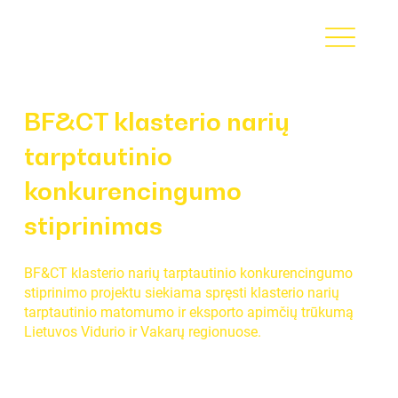
BF&CT klasterio narių
tarptautinio
konkurencingumo
stiprinimas
BF&CT klasterio narių tarptautinio konkurencingumo
stiprinimo projektu siekiama spręsti klasterio narių
tarptautinio matomumo ir eksporto apimčių trūkumą
Lietuvos Vidurio ir Vakarų regionuose.